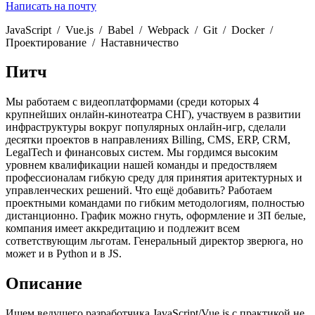
Написать на почту
JavaScript
/
Vue.js
/
Babel
/
Webpack
/
Git
/
Docker
/
Проектирование
/
Наставничество
Питч
Мы работаем с видеоплатформами (среди которых 4
крупнейших онлайн-кинотеатра СНГ), участвуем в развитии
инфраструктуры вокруг популярных онлайн-игр, сделали
десятки проектов в направлениях Billing, CMS, ERP, CRM,
LegalTech и финансовых систем. Мы гордимся высоким
уровнем квалификации нашей команды и предоствляем
профессионалам гибкую среду для принятия аритектурных и
управленческих решений. Что ещё добавить? Работаем
проектными командами по гибким методологиям, полностью
дистанционно. График можно гнуть, оформление и ЗП белые,
компания имеет аккредитацию и подлежит всем
сответствующим льготам. Генеральный директор зверюга, но
может и в Python и в JS.
Описание
Ищем ведущего разработчика JavaScript/Vue.js с практикой не